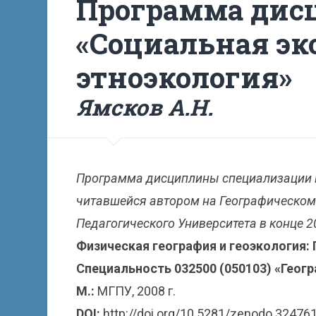
Программа ди
«Социальная эк
этноэкология»
Ямсков А.Н.
Программа дисциплины специализации на
читавшейся автором на Географическом 
Педагогического Университета в конце 20
Физическая география и геоэкология:
Специальность 032500 (050103) «Геогра
М.:
МГПУ, 2008 г.
DOI:
http://doi.org/10.5281/zenodo.32476